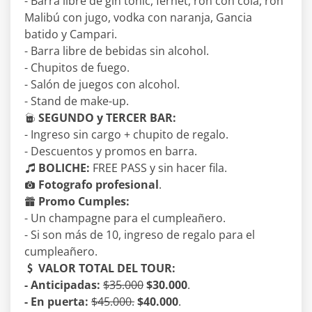
- Barra libre de gin tonic, fernet, ron con cola, ron
Malibú con jugo, vodka con naranja, Gancia
batido y Campari.
- Barra libre de bebidas sin alcohol.
- Chupitos de fuego.
- Salón de juegos con alcohol.
- Stand de make-up.
SEGUNDO y TERCER BAR:
- Ingreso sin cargo + chupito de regalo.
- Descuentos y promos en barra.
BOLICHE:
FREE PASS y sin hacer fila.
Fotografo profesional
.
Promo Cumples:
- Un champagne para el cumpleañero.
- Si son más de 10, ingreso de regalo para el
cumpleañero.
VALOR TOTAL DEL TOUR:
- Anticipadas:
$35.000
$30.000
.
- En puerta:
$45.000.
$40.000
.