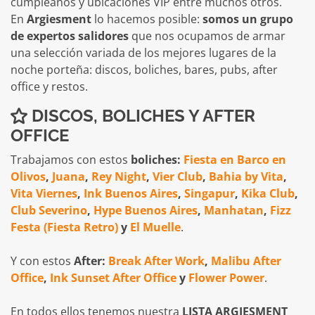
cumpleaños y ubicaciones VIP entre muchos otros.
En
Argiesment
lo hacemos posible:
somos un grupo
de expertos salidores
que nos ocupamos de armar
una selección variada de los mejores lugares de la
noche porteña: discos, boliches, bares, pubs, after
office y restos.
DISCOS, BOLICHES Y AFTER
OFFICE
Trabajamos con estos
boliches:
Fiesta en Barco en
Olivos
,
Juana
,
Rey Night
,
Vier Club
,
Bahia by Vita
,
Vita Viernes
,
Ink Buenos Aires
,
Singapur
,
Kika Club
,
Club Severino
,
Hype Buenos Aires
,
Manhatan
,
Fizz
Festa (Fiesta Retro)
y
El Muelle
.
Y con estos
After:
Break After Work
,
Malibu After
Office
,
Ink Sunset After Office
y
Flower Power
.
En todos ellos tenemos nuestra
LISTA ARGIESMENT