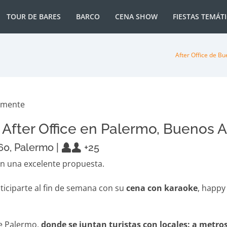
TOUR DE BARES
BARCO
CENA SHOW
FIESTAS TEMÁT
After Office de Bu
 After Office en Palermo, Buenos A
60, Palermo |
+25
n una excelente propuesta.
ticiparte al fin de semana con su
cena con karaoke
, happy
de Palermo,
donde se juntan turistas con locales: a metro