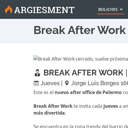
BOLICHES
Break After Work
BREAK AFTER WORK
|
Jueves |
Jorge Luis Borges 16
Este es el
nuevo after office de Palermo
co
Break After Work
te invita cada
jueves
a an
más divertida
.
Se encuentra en la zona trendy del barrio 