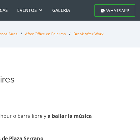
ICAS
EVENTOS
GALERÍA
WHATSAPP
enos Aires
After Office en Palermo
Break After Work
ires
 hour o barra libre y
a bailar la música
s de Plaza Serrano
.