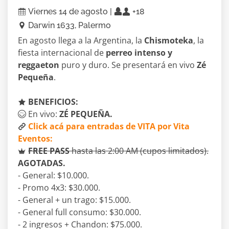
Viernes 14 de agosto |
+18
Darwin 1633, Palermo
En agosto llega a la Argentina, la
Chismoteka
, la
fiesta internacional de
perreo intenso y
reggaeton
puro y duro. Se presentará en vivo
Zé
Pequeña
.
BENEFICIOS:
En vivo:
ZÉ PEQUEÑA.
Click acá para entradas de VITA por Vita
Eventos:
FREE PASS
hasta las 2:00 AM (cupos limitados).
AGOTADAS.
- General: $10.000.
- Promo 4x3: $30.000.
- General + un trago: $15.000.
- General full consumo: $30.000.
- 2 ingresos + Chandon: $75.000.