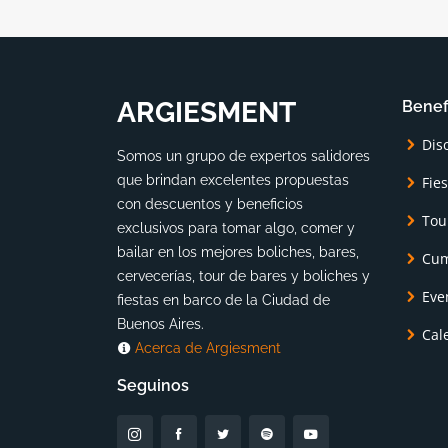
ARGIESMENT
Benef
Dis
Somos un grupo de expertos salidores
que brindan excelentes propuestas
Fie
con descuentos y beneficios
Tou
exclusivos para tomar algo, comer y
bailar en los mejores boliches, bares,
Cum
cervecerías, tour de bares y boliches y
Eve
fiestas en barco de la Ciudad de
Buenos Aires.
Cal
Acerca de Argiesment
Seguinos